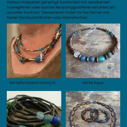
Patikan Holzperlen gefertigt. Kombiniert mit versilberten
TuaregPerlen oder bunten RecyclingglasPerlen entsteht ein
reizvoller Kontrast. Desweiteren findet ihr hier Ketten mit
feinen Bambusstäbchen oder Holzröhrchen.
Kette/Armband Infinity Fisch
Kette Aqua