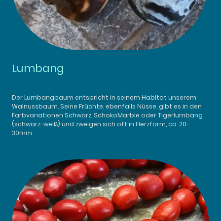
Lumbang
Der Lumbangbaum entspricht in seinem Habitat unserem
Walnussbaum. Seine Früchte, ebenfalls Nüsse, gibt es in den
Farbvariationen Schwarz, SchokoMarble oder Tigerlumbang
(schwarz-weiß) und zweigen sich oft in Herzform, ca. 20-
30mm.